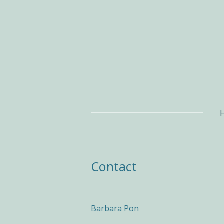
Ga
direct
naar
de
hoofdinhoud
Contact
Barbara Pon